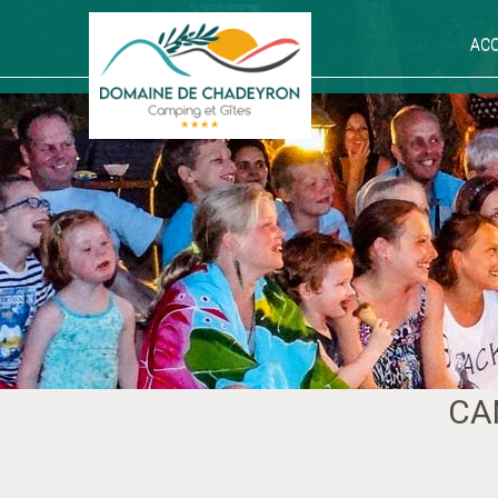
ACC
CA