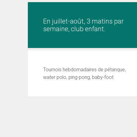
En juillet-août, 3 matins par
semaine, club enfant.
Tournois hebdomadaires de pétanque,
water polo, ping-pong, baby-foot