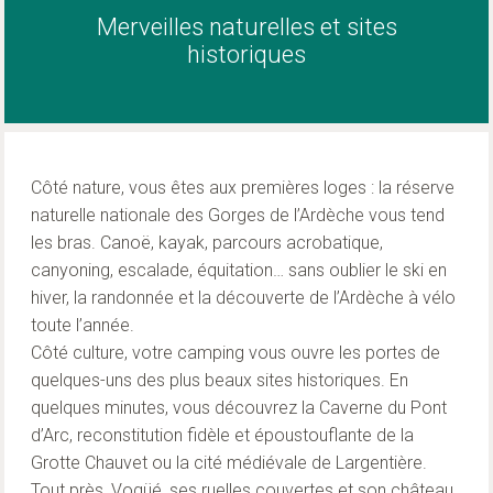
Merveilles naturelles et sites
historiques
Côté nature, vous êtes aux premières loges : la réserve
naturelle nationale des Gorges de l’Ardèche vous tend
les bras. Canoë, kayak, parcours acrobatique,
canyoning, escalade, équitation… sans oublier le ski en
hiver, la randonnée et la découverte de l’Ardèche à vélo
toute l’année.
Côté culture, votre camping vous ouvre les portes de
quelques-uns des plus beaux sites historiques. En
quelques minutes, vous découvrez la Caverne du Pont
d’Arc, reconstitution fidèle et époustouflante de la
Grotte Chauvet ou la cité médiévale de Largentière.
Tout près, Vogüé, ses ruelles couvertes et son château