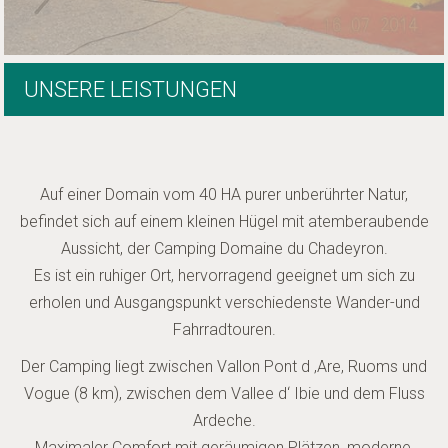
UNSERE LEISTUNGEN
Auf einer Domain vom 40 HA purer unberührter Natur,
befindet sich auf einem kleinen Hügel mit atemberaubende
Aussicht, der Camping Domaine du Chadeyron.
Es ist ein ruhiger Ort, hervorragend geeignet um sich zu
erholen und Ausgangspunkt verschiedenste Wander-und
Fahrradtouren.
Der Camping liegt zwischen Vallon Pont d ‚Are, Ruoms und
Vogue (8 km), zwischen dem Vallee d‘ Ibie und dem Fluss
Ardeche.
Maximaler Comfort mit geräumigen Plätzen, moderne,